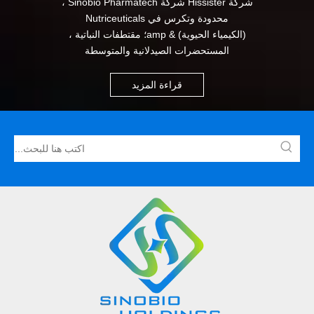
شركة Hissister شركة Sinobio Pharmatech ،
محدودة وتكرس في Nutriceuticals
(الكيمياء الحيوية) & amp؛ مقتطفات النباتية ،
المستحضرات الصيدلانية والمتوسطة
قراءة المزيد