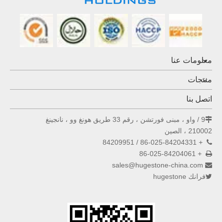
معلومات عنا
منتجات
اتصل بنا
9 / واو ، مبنى فورتشن ، رقم 33 طريق هونغ وو ، نانجينغ

210002 ، الصين
+ 86-025-84204331 / 84209951

+ 86-025-84204061

sales@hugestone-china.com

فرانك hugestone
