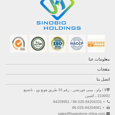
معلومات عنا
منتجات
اتصل بنا
9 / واو ، مبنى فورتشن ، رقم 33 طريق هونغ وو ، نانجينغ

210002 ، الصين
+ 86-025-84204331 / 84209951

+ 86-025-84204061

sales@hugestone-china.com
