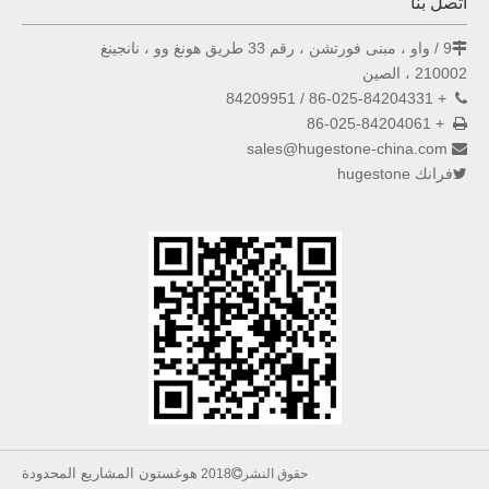
اتصل بنا
9 / واو ، مبنى فورتشن ، رقم 33 طريق هونغ وو ، نانجينغ

210002 ، الصين
+ 86-025-84204331 / 84209951

+ 86-025-84204061

sales@hugestone-china.com

فرانك hugestone

هوغستون المشاريع المحدودة
حقوق النشر
2018
