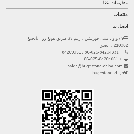
معلومات عنا
منتجات
اتصل بنا
9 / واو ، مبنى فورتشن ، رقم 33 طريق هونغ وو ، نانجينغ

210002 ، الصين
+ 86-025-84204331 / 84209951

+ 86-025-84204061

sales@hugestone-china.com

فرانك hugestone
