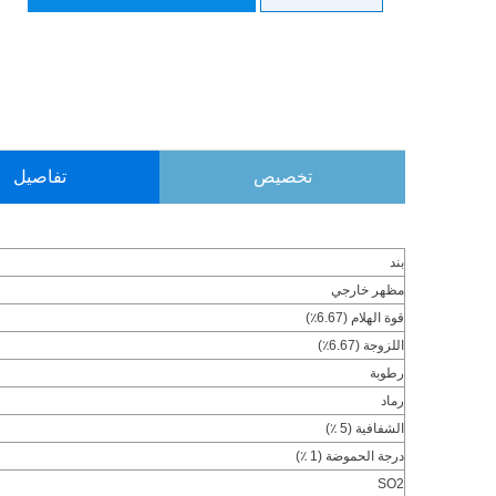
تخصيص
تفاصيل
بند
مظهر خارجي
قوة الهلام (6.67٪)
اللزوجة (6.67٪)
رطوبة
رماد
الشفافية (5 ٪)
درجة الحموضة (1 ٪)
SO2