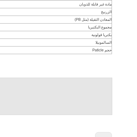
مادة غير قابلة للذوبان
الزرنيخ
المعادن الثقيلة (مثل PB)
مجموع البكتيريا
بكتريا قولونية
السالمونيلا
حجم Paticle