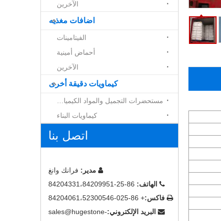
الآخرين
اضافات مغذيه
الفيتامينات
أحماض أمينية
الآخرين
كيماويات دقيقة أخرى
مستحضرات التجميل والمواد الكيميائية
كيماويات البناء
اتصل بنا
مدير:
فرانك وانغ

الهاتف:
86-25-84204331،84209951

فاكس:
+ 86-025-84204061،52300546

البريد الإلكتروني:
sales@hugestone-
