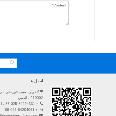
اتصل بنا
9 / واو ، مبنى فورتشن ، رقم 33 طريق هونغ وو ، نانجينغ

210002 ، الصين
+ 86-025-84204331 / 84209951

+ 86-025-84204061

s@hugestone-china.com
