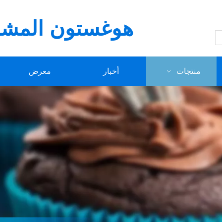
هوغستون المشار
منتجات
أخبار
معرض