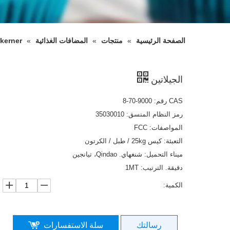
الصفحة الرئيسية
»
منتجات
»
المضافات الغذائية
»
kerner
الجيلاتين
CAS رقم: 9000-70-8
رمز النظام المنسق: 35030010
المواصفات: FCC
التعبئة: كيس 25kg / طبل / الكرتون
ميناء التحميل: شنغهاي. Qindao، تيانجين
دقيقة. الترتيب: 1MT
الكمية:
رسالتك
سلة الاستفسارات