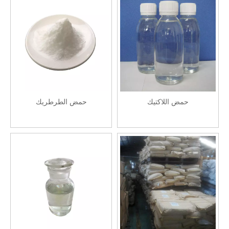
حمض اللاكتيك
حمض الطرطريك