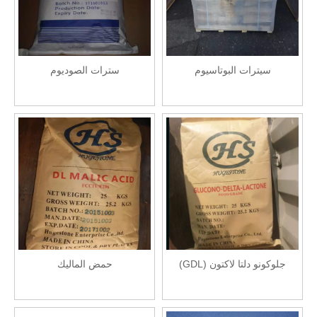
سيترات البوتاسيوم
سترات الصوديوم
جلوكونو دلتا لاكتون (GDL)
حمض الماليك