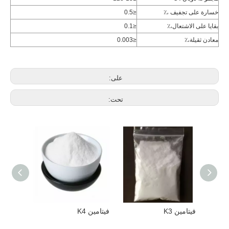
خسارة على تجفيف ،٪
≤0.5
بقايا على الاشتعال،٪
≤0.1
معادن ثقيلة،٪
≤0.003
على:
تحت:
فيتامين K3
فيتامين K4
فيتامين P (روتين)