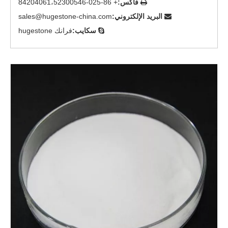
فاكس:
+ 86-025-84204061،52300546

البريد الإلكتروني:
sales@hugestone-china.com

سكايب:
فرانك hugestone
