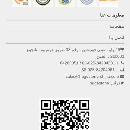
معلومات عنا
منتجات
اتصل بنا
9 / واو ، مبنى فورتشن ، رقم 33 طريق هونغ وو ، نانجينغ

210002 ، الصين
+ 86-025-84204331 / 84209951

+ 86-025-84204061

sales@hugestone-china.com

فرانك hugestone
