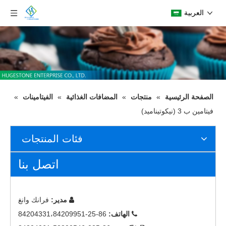
العربية
الصفحة الرئيسية
»
منتجات
»
المضافات الغذائية
»
الفيتامينات
»
فيتامين ب 3 (نيكوتيناميد)
فئات المنتجات
اتصل بنا
مدير:
فرانك وانغ

الهاتف:
86-25-84204331،84209951
