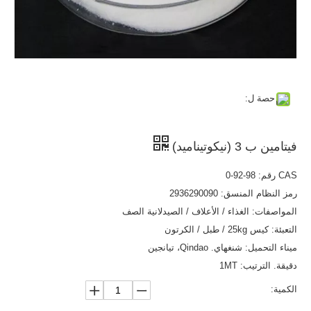
حصة ل:
فيتامين ب 3 (نيكوتيناميد)
CAS رقم: 98-92-0
رمز النظام المنسق: 2936290090
المواصفات: الغذاء / الأعلاف / الصيدلانية الصف
التعبئة: كيس 25kg / طبل / الكرتون
ميناء التحميل: شنغهاي. Qindao، تيانجين
دقيقة. الترتيب: 1MT
الكمية: