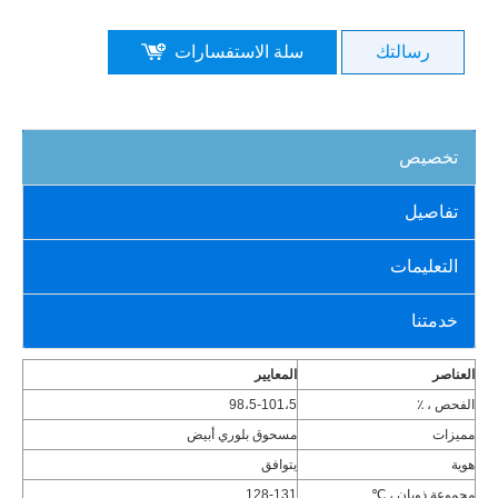
رسالتك
سلة الاستفسارات
تخصيص
تفاصيل
التعليمات
خدمتنا
العناصر
المعايير
الفحص ، ٪
98،5-101،5
مميزات
مسحوق بلوري أبيض
هوية
يتوافق
مجموعة ذوبان ، ℃
128-131