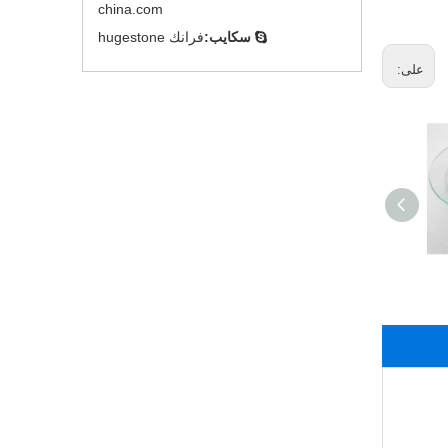
china.com
سكايب:
فرانك hugestone

على:
الكرياتين ألفا -
كيتوغلوتارات (1 ： 1)