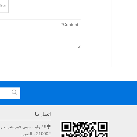
اتصل بنا
9 / واو ، مبنى فورتشن ، رقم 33 طريق هونغ وو ، نانجينغ

210002 ، الصين