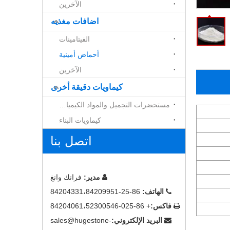
الآخرين
اضافات مغذيه
الفيتامينات
أحماض أمينية
الآخرين
كيماويات دقيقة أخرى
مستحضرات التجميل والمواد الكيميائية
كيماويات البناء
اتصل بنا
مدير:
فرانك وانغ

الهاتف:
86-25-84204331،84209951

فاكس:
+ 86-025-84204061،52300546

البريد الإلكتروني:
sales@hugestone-
