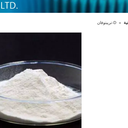
ية
»
D-تريبتوفان