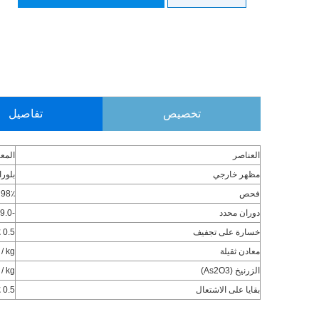
تخصيص
تفاصيل
العناصر
المعا
مظهر خارجي
بلور
فحص
98٪ دقيقة
دوران محدد
-29.0 ~ -32.3
خسارة على تجفيف
0.5 ٪ كحد أقصى
معادن ثقيلة
g / kg
الزرنيخ (As2O3)
g / kg
بقايا على الاشتعال
0.5 ٪ كحد أقصى