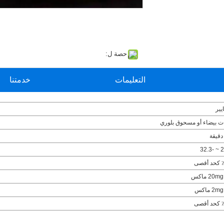
حصة ل:
التعليمات
خدمتنا
يير
ات بيضاء أو مسحوق بلوري
20m ماكس
2m ماكس