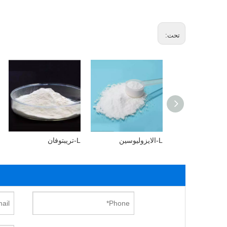
تحت:
L-الايزوليوسين
L-تريبتوفان