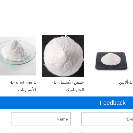
L-ألانين
حمض الأسيتيل- L-
L- ornithine L-
الجلوتاميك
الأسبارتات
Feedback