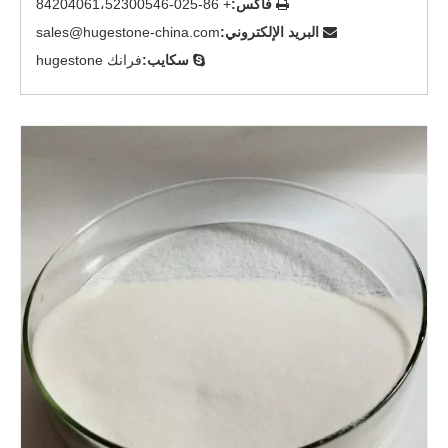
فاكس:
+ 86-025-84204061،52300546

البريد الإلكتروني:
sales@hugestone-china.com

سكايب:
فرانك hugestone
