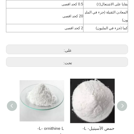
بقايا على الاشتعال(٪)
0.5 كحد اقصى
المعادن الثقيلة (جزء في الملي
20 كحد اقصى
ون)
كما (جزء في المليون)
2 كحد اقصى
على:
تحت:
حمض الأسيتيل- L-
L- ornithine L-
الكرياتين