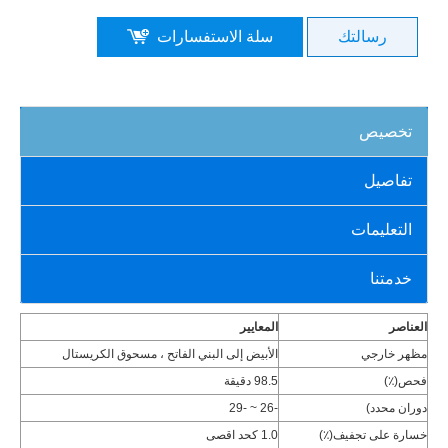
رسالتك
سلة الاستفسارات
تخصيص
تفاصيل
التعليمات
خدمتنا
العناصر
المعايير
مظهر خارجي
الأبيض إلى البني الفاتح ، مسحوق الكريستال
فحص(٪)
98.5 دقيقة
دوران محدد)
-26 ~ -29
خسارة على تجفيف(٪)
1.0 كحد اقصى