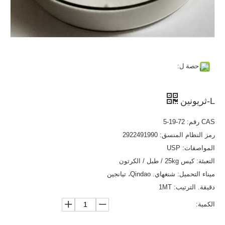
حصة ل:
L-ثريونين
CAS رقم: 72-19-5
رمز النظام المنسق: 2922491990
المواصفات: USP
التعبئة: كيس 25kg / طبل / الكرتون
ميناء التحميل: شنغهاي. Qindao، تيانجين
دقيقة. الترتيب: 1MT
الكمية: