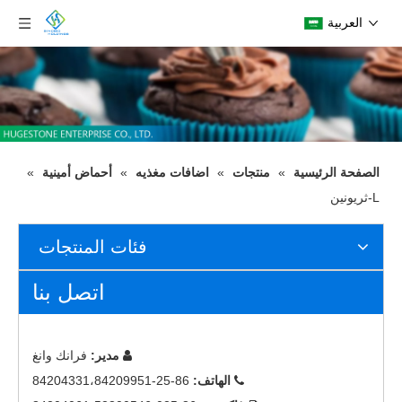
العربية
الصفحة الرئيسية
»
منتجات
»
اضافات مغذيه
»
أحماض أمينية
»
L-ثريونين
فئات المنتجات
اتصل بنا
مدير:
فرانك وانغ

الهاتف:
86-25-84204331،84209951
