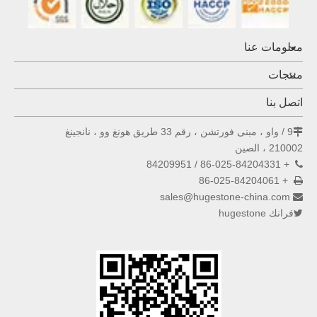
معلومات عنا
منتجات
اتصل بنا
9 / واو ، مبنى فورتشن ، رقم 33 طريق هونغ وو ، نانجينغ

210002 ، الصين
+ 86-025-84204331 / 84209951

+ 86-025-84204061

sales@hugestone-china.com

فرانك hugestone
