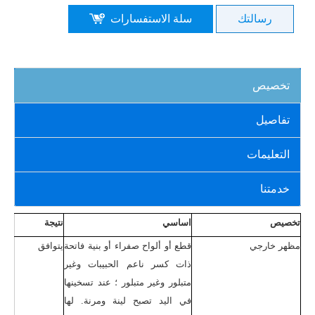
رسالتك
سلة الاستفسارات
تخصيص
تفاصيل
التعليمات
خدمتنا
تخصيص
اساسي
نتيجة
مظهر خارجي
قطع أو ألواح صفراء أو بنية فاتحة
يتوافق
ذات كسر ناعم الحبيبات وغير
متبلور وغير متبلور ؛ عند تسخينها
في اليد تصبح لينة ومرنة. لها