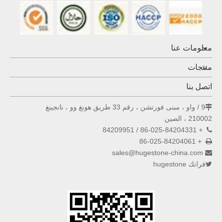
معلومات عنا
منتجات
اتصل بنا
9 / واو ، مبنى فورتشن ، رقم 33 طريق هونغ وو ، نانجينغ

210002 ، الصين
+ 86-025-84204331 / 84209951

+ 86-025-84204061

sales@hugestone-china.com

فرانك hugestone
