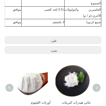
الشموع
الجلسرين والبوليولات
0.5٪ كحد أقصى
يتوافق
الأخرى (م / م)
شمع كرنوبا
لا تكتشف
يتوافق
على:
تحت:
وم
ثنائي هيدرات كبريتات
أورتات الليثيوم
منظم حم