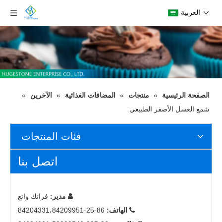
العربية
الصفحة الرئيسية
»
منتجات
»
المضافات الغذائية
»
الآخرين
»
شمع العسل الأصفر الطبيعي
فئات المنتجات
اتصل بنا
مدير:
فرانك وانغ

الهاتف:
86-25-84204331،84209951
