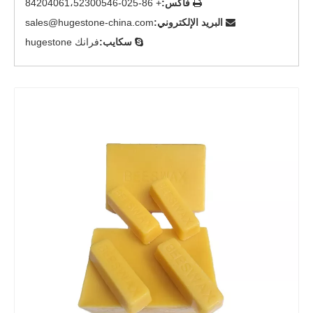
فاكس:
+ 86-025-84204061،52300546

البريد الإلكتروني:
sales@hugestone-china.com

سكايب:
فرانك hugestone
