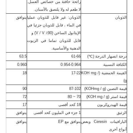
رائحة خافتة من خصائص العسل.
لا طعم له ولا يلتصق بالأسنان.
الذوبان
الذوبان: غير قابل للذوبان عمليا
يتوافق
في الماء ، قابل للذوبان جزئيا في
الإيثانول الساخن (90٪ V / V) و
قابل للذوبان تماما في الزيوت
الدهنية والأساسية.
درجة انصهار الدرجة (℃)
61-66
63.5
الكثافة النسبية
0.954-0.964
0.960
القيمة الحمضية (KOH mg /
17-22
18
g)
قيمة التصبن (KOHmg / g)
87-102
90
قيمة استر (KOH mg / g)
70 ~ 80
72
قيمة الهيدروكربون
18 كحد أقصى
17
الزئبق
1 جزء في المليون كحد أقصى
يتوافق
البارافينات Ceresin وبعض
يتوافق مع EP
يتوافق
أنواع أخرى