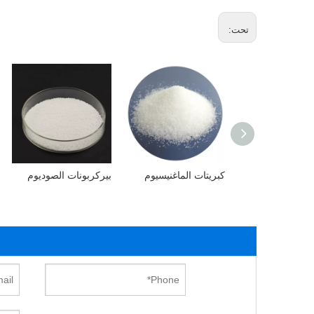
تحت:
ت الأمونيوم
كبريتات الماغنيسيوم
بيركربونات الصوديوم