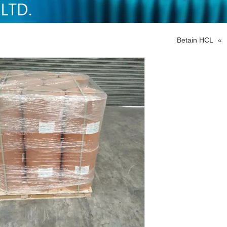
Betain HCL
»