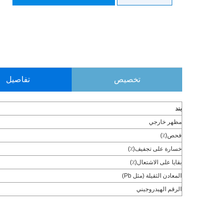
تخصيص
تفاصيل
بند
مظهر خارجي
فحص(٪)
خسارة على تجفيف(٪)
بقايا على الاشتعال(٪)
المعادن الثقيلة (مثل Pb)
الرقم الهيدروجيني