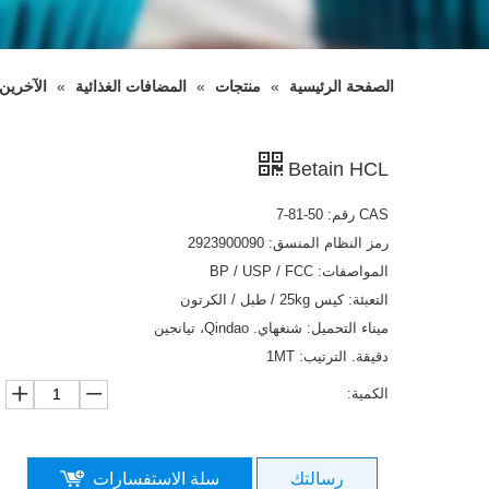
الصفحة الرئيسية
»
منتجات
»
المضافات الغذائية
»
الآخرين
Betain HCL
CAS رقم: 50-81-7
رمز النظام المنسق: 2923900090
المواصفات: BP / USP / FCC
التعبئة: كيس 25kg / طبل / الكرتون
ميناء التحميل: شنغهاي. Qindao، تيانجين
دقيقة. الترتيب: 1MT
الكمية:
رسالتك
سلة الاستفسارات