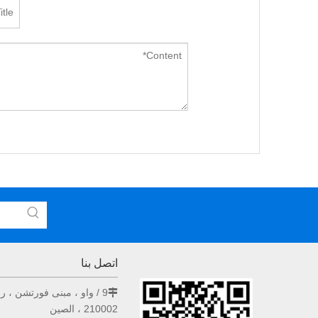
اتصل بنا
9 / واو ، مبنى فورتشن ، رقم 33 طريق هونغ وو ، نانجينغ

210002 ، الصين