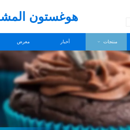
هوغستون المشار
منتجات
أخبار
معرض