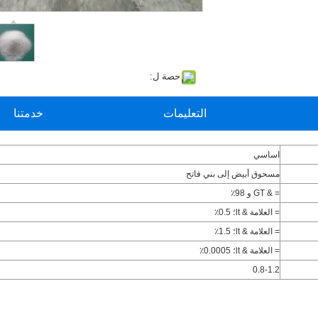
حصة ل:
التعليمات
خدمتنا
اساسي
مسحوق أبيض إلى بني فاتح
= & GT و 98٪
= العلامة & lt؛ 0.5٪
= العلامة & lt؛ 1.5٪
= العلامة & lt؛ 0.0005٪
0.8-1.2