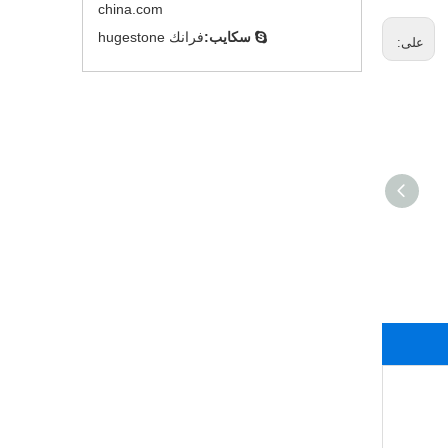
china.com
سكايب:
فرانك hugestone

على:
منظم حموضة فيتامين ج
مسحوق أسكوربات
الصوديوم